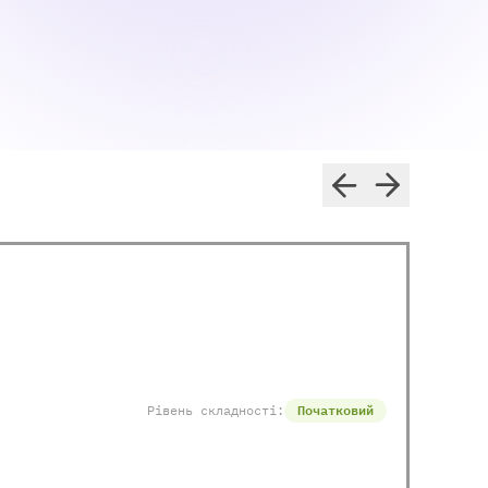
Рівень складності:
Початковий