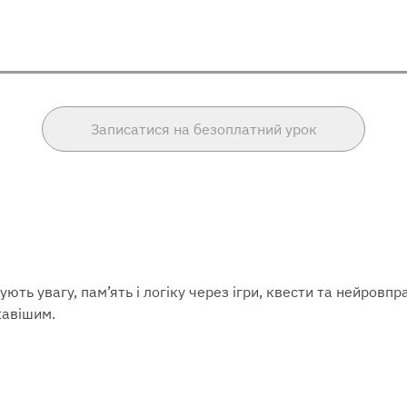
Записатися на безоплатний урок
ують увагу, пам’ять і логіку через ігри, квести та нейровп
кавішим.