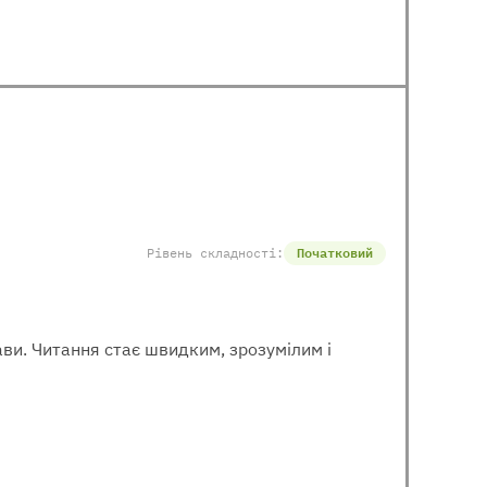
Рівень складності:
Початковий
рави. Читання стає швидким, зрозумілим і