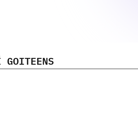
Ї GOITEENS
14-17
років