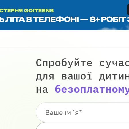
Спробуйте суча
для вашої дити
на
безоплатном