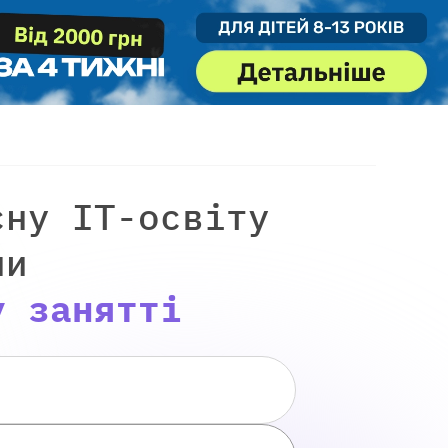
сну IT-освіту
ни
у занятті