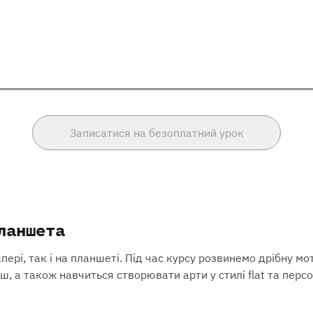
Записатися на безоплатний урок
ланшета
і, так і на планшеті. Під час курсу розвинемо дрібну мотор
ш, а також навчиться створювати арти у стилі flat та персо