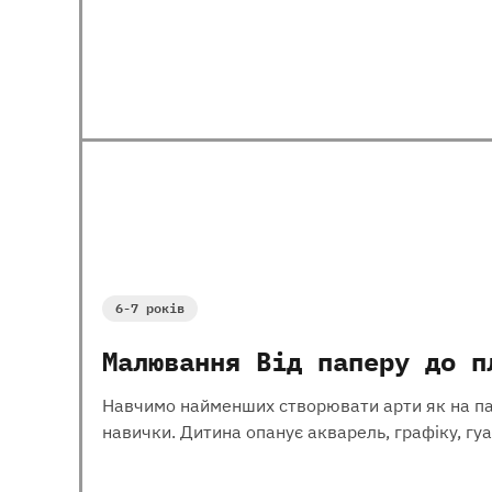
6-7 років
Малювання Від паперу до п
Навчимо найменших створювати арти як на папер
навички. Дитина опанує акварель, графіку, гуа