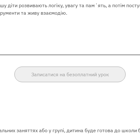
шу діти розвивають логіку, увагу та памʼять, а потім пос
трументи та живу взаємодію.
Записатися на безоплатний урок
льних заняттях або у групі, дитина буде готова до школи