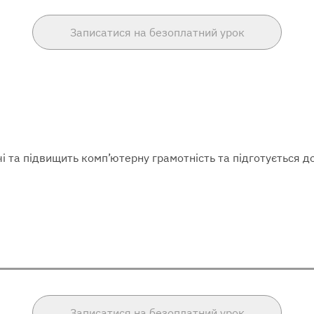
Записатися на безоплатний урок
і та підвищить комп’ютерну грамотність та підготується до
Записатися на безоплатний урок