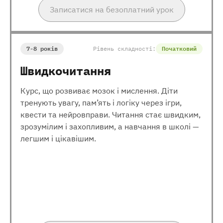
Записатися на безоплатний урок
7-8 років
Рівень складності:
Початковий
Швидкочитання
Курс, що розвиває мозок і мислення. Діти
тренують увагу, пам’ять і логіку через ігри,
квести та нейровправи. Читання стає швидким,
зрозумілим і захопливим, а навчання в школі —
легшим і цікавішим.