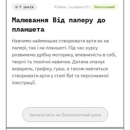
6-7 років
Рівень складності:
Початковий
Малювання Від паперу до
планшета
Навчимо найменших створювати арти як на
папері, так і на планшеті. Під час курсу
розвинемо дрібну моторику, впевненість в собі,
творчі та технічні навички. Дитина опанує
акварель, графіку, гуаш, а також навчиться
створювати арти у стилі flat та персонажної
ілюстрації.
Записатися на безоплатний урок