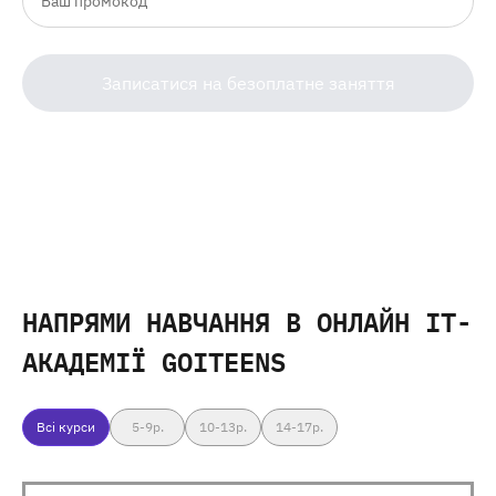
Записатися на безоплатне заняття
НАПРЯМИ НАВЧАННЯ
В ОНЛАЙН IT-
АКАДЕМІЇ GOITEENS
Всі курси
5-9
р.
10-13
р.
14-17
р.