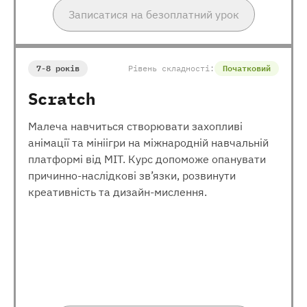
Записатися на безоплатний урок
7-8 років
Рівень складності:
Початковий
Scratch
Малеча навчиться створювати захопливі
анімації та мініігри на міжнародній навчальній
платформі від МІТ. Курс допоможе опанувати
причинно-наслідкові зв’язки, розвинути
креативність та дизайн-мислення.