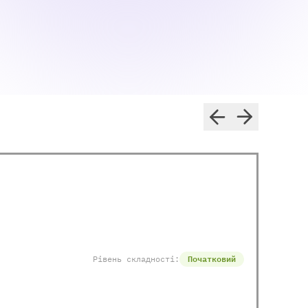
Рівень складності:
Початковий