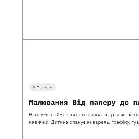
6-7 років
Малювання Від паперу до п
Навчимо найменших створювати арти як на папер
навички. Дитина опанує акварель, графіку, гуа