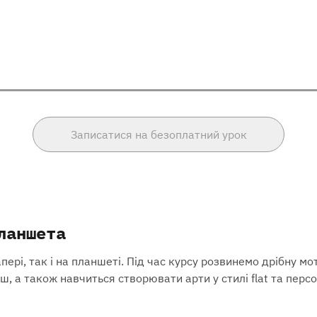
Записатися на безоплатний урок
ланшета
і, так і на планшеті. Під час курсу розвинемо дрібну мотор
ш, а також навчиться створювати арти у стилі flat та персо