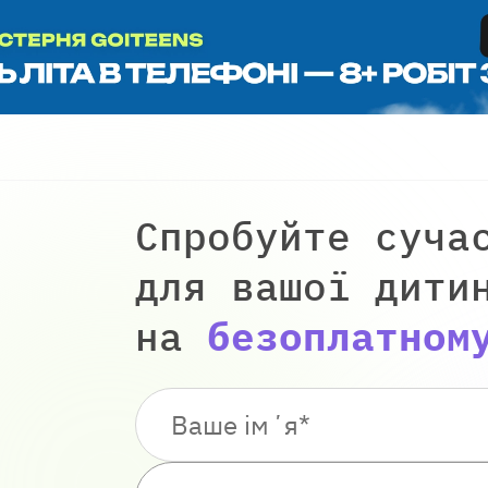
Спробуйте суча
для вашої дити
на
безоплатном