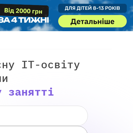
сну IT-освіту
ни
у занятті