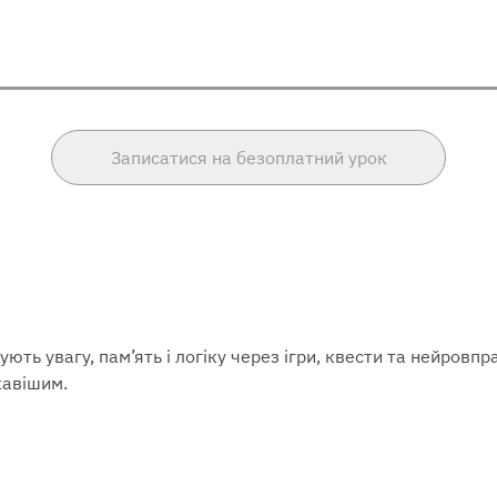
Записатися на безоплатний урок
ують увагу, пам’ять і логіку через ігри, квести та нейровп
кавішим.