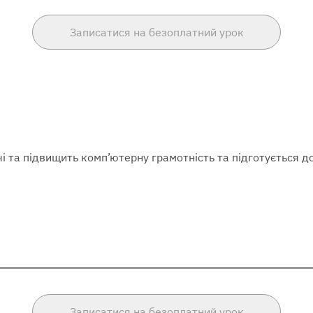
Записатися на безоплатний урок
і та підвищить комп’ютерну грамотність та підготується до
Записатися на безоплатний урок