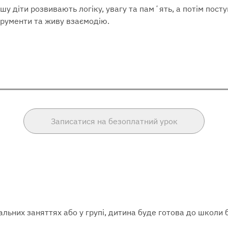
шу діти розвивають логіку, увагу та памʼять, а потім пос
трументи та живу взаємодію.
Записатися на безоплатний урок
льних заняттях або у групі, дитина буде готова до школи