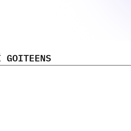
Ї GOITEENS
14-17
років