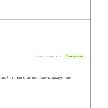
Рівень складності:
Початковий
рави. Читання стає швидким, зрозумілим і