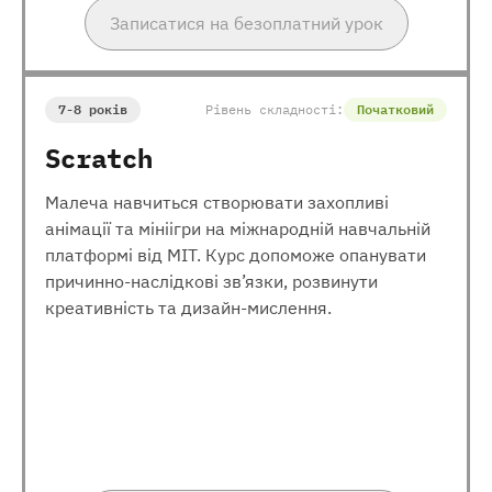
Записатися на безоплатний урок
7-8 років
Рівень складності:
Початковий
Scratch
Малеча навчиться створювати захопливі
анімації та мініігри на міжнародній навчальній
платформі від МІТ. Курс допоможе опанувати
причинно-наслідкові зв’язки, розвинути
креативність та дизайн-мислення.