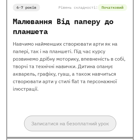
6-7 років
Рівень складності:
Початковий
Малювання Від паперу до
планшета
Навчимо найменших створювати арти як на
папері, так і на планшеті. Під час курсу
розвинемо дрібну моторику, впевненість в собі,
творчі та технічні навички. Дитина опанує
акварель, графіку, гуаш, а також навчиться
створювати арти у стилі flat та персонажної
ілюстрації.
Записатися на безоплатний урок