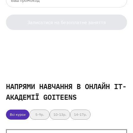
Записатися на безоплатне заняття
НАПРЯМИ НАВЧАННЯ
В ОНЛАЙН IT-
АКАДЕМІЇ GOITEENS
Всі курси
5-9
р.
10-13
р.
14-17
р.