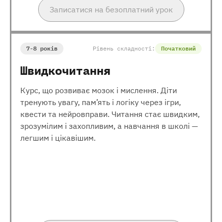
Записатися на безоплатний урок
7-8 років
Рівень складності:
Початковий
Швидкочитання
Курс, що розвиває мозок і мислення. Діти
тренують увагу, пам’ять і логіку через ігри,
квести та нейровправи. Читання стає швидким,
зрозумілим і захопливим, а навчання в школі —
легшим і цікавішим.