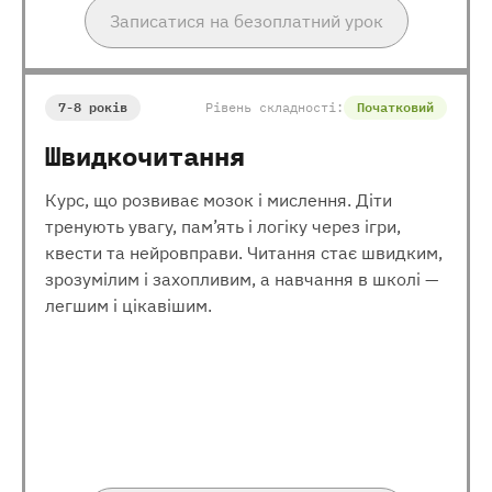
Записатися на безоплатний урок
7-8 років
Рівень складності:
Початковий
Швидкочитання
Курс, що розвиває мозок і мислення. Діти
тренують увагу, пам’ять і логіку через ігри,
квести та нейровправи. Читання стає швидким,
зрозумілим і захопливим, а навчання в школі —
легшим і цікавішим.