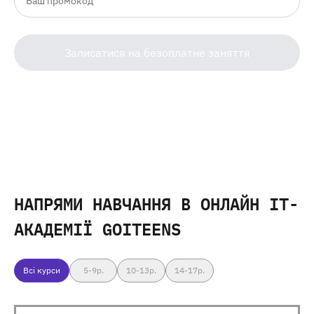
Записатися на безоплатне заняття
НАПРЯМИ НАВЧАННЯ
В ОНЛАЙН IT-
АКАДЕМІЇ GOITEENS
Всі курси
5-9
р.
10-13
р.
14-17
р.