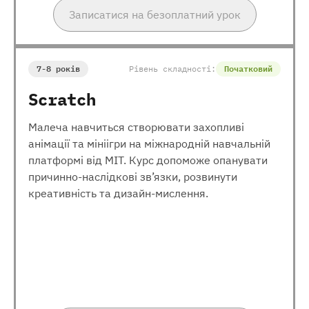
Записатися на безоплатний урок
7-8 років
Рівень складності:
Початковий
Scratch
Малеча навчиться створювати захопливі
анімації та мініігри на міжнародній навчальній
платформі від МІТ. Курс допоможе опанувати
причинно-наслідкові зв’язки, розвинути
креативність та дизайн-мислення.