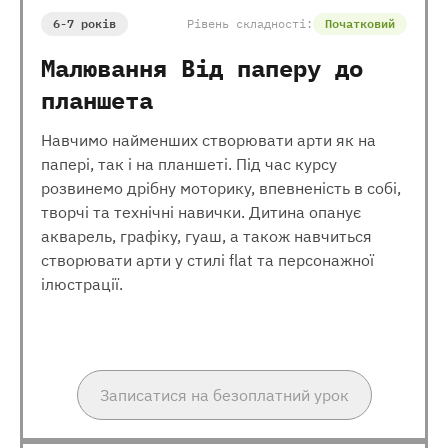
6-7 років
Рівень складності:
Початковий
Малювання Від паперу до
планшета
Навчимо найменших створювати арти як на
папері, так і на планшеті. Під час курсу
розвинемо дрібну моторику, впевненість в собі,
творчі та технічні навички. Дитина опанує
акварель, графіку, гуаш, а також навчиться
створювати арти у стилі flat та персонажної
ілюстрації.
Записатися на безоплатний урок