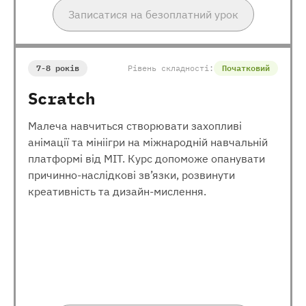
Записатися на безоплатний урок
7-8 років
Рівень складності:
Початковий
Scratch
Малеча навчиться створювати захопливі
анімації та мініігри на міжнародній навчальній
платформі від МІТ. Курс допоможе опанувати
причинно-наслідкові зв’язки, розвинути
креативність та дизайн-мислення.