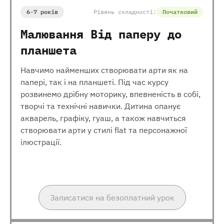
6-7 років
Рівень складності:
Початковий
Малювання Від паперу до
планшета
Навчимо найменших створювати арти як на
папері, так і на планшеті. Під час курсу
розвинемо дрібну моторику, впевненість в собі,
творчі та технічні навички. Дитина опанує
акварель, графіку, гуаш, а також навчиться
створювати арти у стилі flat та персонажної
ілюстрації.
Записатися на безоплатний урок