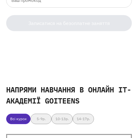
Записатися на безоплатне заняття
НАПРЯМИ НАВЧАННЯ
В ОНЛАЙН IT-
АКАДЕМІЇ GOITEENS
Всі курси
5-9
р.
10-13
р.
14-17
р.