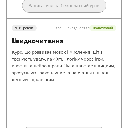
Записатися на безоплатний урок
7-8 років
Рівень складності:
Початковий
Швидкочитання
Курс, що розвиває мозок і мислення. Діти
тренують увагу, пам’ять і логіку через ігри,
квести та нейровправи. Читання стає швидким,
зрозумілим і захопливим, а навчання в школі —
легшим і цікавішим.