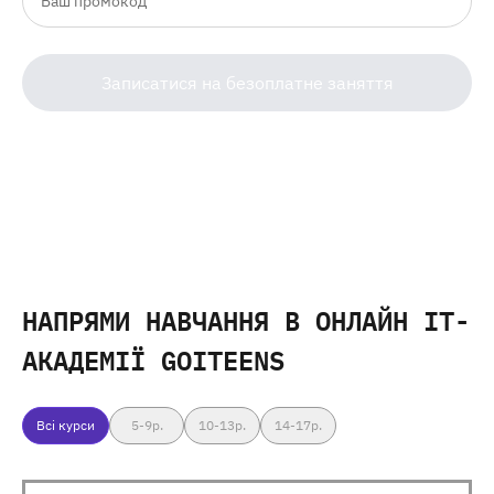
Записатися на безоплатне заняття
НАПРЯМИ НАВЧАННЯ
В ОНЛАЙН IT-
АКАДЕМІЇ GOITEENS
Всі курси
5-9
р.
10-13
р.
14-17
р.