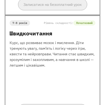
Записатися на безоплатний урок
7-8 років
Рівень складності:
Початковий
Швидкочитання
Курс, що розвиває мозок і мислення. Діти
тренують увагу, пам’ять і логіку через ігри,
квести та нейровправи. Читання стає швидким,
зрозумілим і захопливим, а навчання в школі —
легшим і цікавішим.