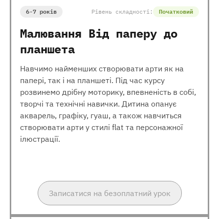
6-7 років
Рівень складності:
Початковий
Малювання Від паперу до
планшета
Навчимо найменших створювати арти як на
папері, так і на планшеті. Під час курсу
розвинемо дрібну моторику, впевненість в собі,
творчі та технічні навички. Дитина опанує
акварель, графіку, гуаш, а також навчиться
створювати арти у стилі flat та персонажної
ілюстрації.
Записатися на безоплатний урок