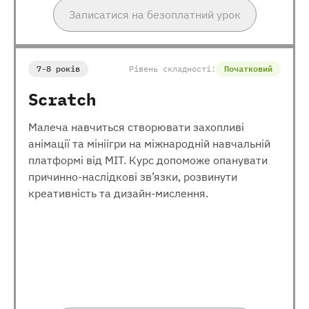
Записатися на безоплатний урок
7-8 років
Рівень складності:
Початковий
Scratch
Малеча навчиться створювати захопливі
анімації та мініігри на міжнародній навчальній
платформі від МІТ. Курс допоможе опанувати
причинно-наслідкові зв’язки, розвинути
креативність та дизайн-мислення.