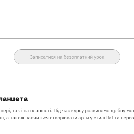
Записатися на безоплатний урок
ланшета
і, так і на планшеті. Під час курсу розвинемо дрібну мотор
ш, а також навчиться створювати арти у стилі flat та персо