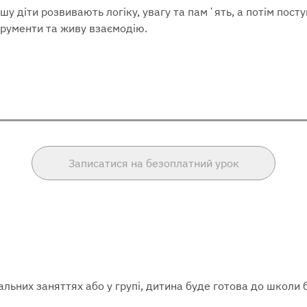
шу діти розвивають логіку, увагу та памʼять, а потім пос
трументи та живу взаємодію.
Записатися на безоплатний урок
льних заняттях або у групі, дитина буде готова до школи