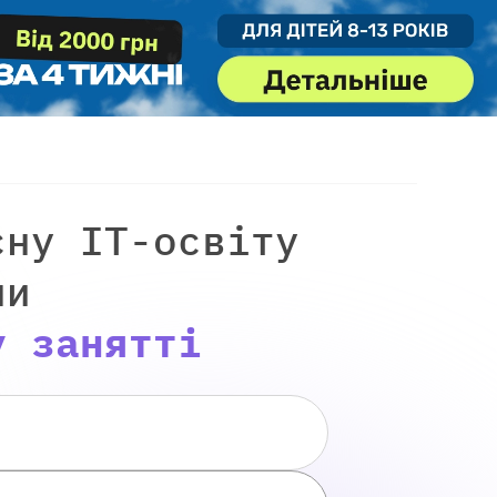
сну IT-освіту
ни
у занятті