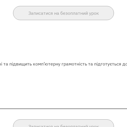
Записатися на безоплатний урок
і та підвищить комп’ютерну грамотність та підготується до
Записатися на безоплатний урок