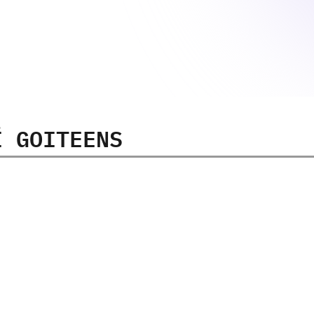
Ї GOITEENS
14-17
років