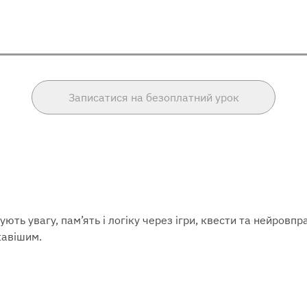
Записатися на безоплатний урок
ують увагу, пам’ять і логіку через ігри, квести та нейровп
кавішим.