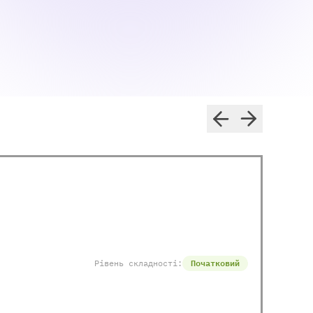
Рівень складності:
Початковий