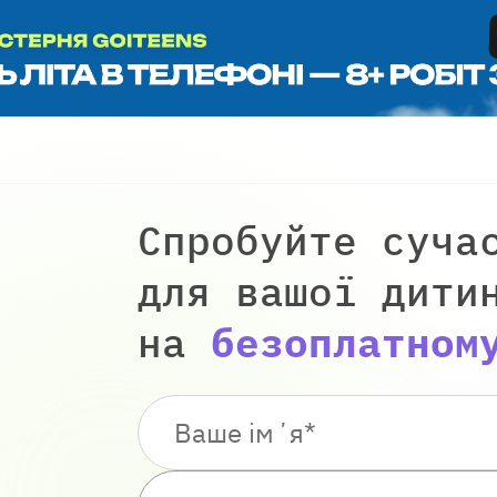
Спробуйте суча
для вашої дити
на
безоплатном