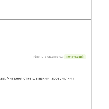
Рівень складності:
Початковий
рави. Читання стає швидким, зрозумілим і