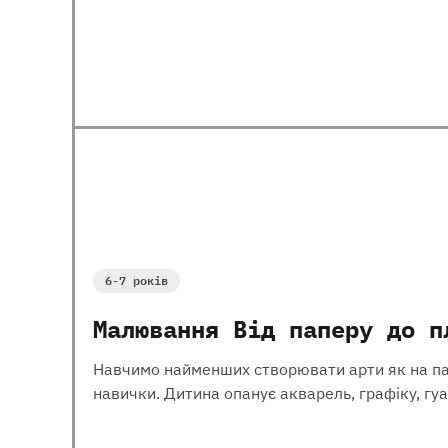
6-7 років
Малювання Від паперу до п
Навчимо найменших створювати арти як на папер
навички. Дитина опанує акварель, графіку, гуа