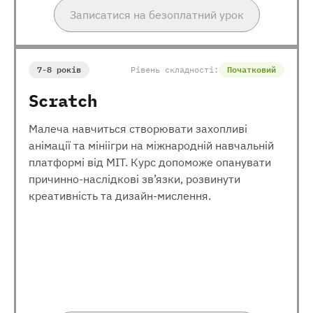
Записатися на безоплатний урок
7-8 років
Рівень складності:
Початковий
Scratch
Малеча навчиться створювати захопливі
анімації та мініігри на міжнародній навчальній
платформі від МІТ. Курс допоможе опанувати
причинно-наслідкові зв’язки, розвинути
креативність та дизайн-мислення.