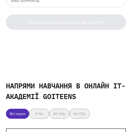
Записатися на безоплатне заняття
НАПРЯМИ НАВЧАННЯ
В ОНЛАЙН IT-
АКАДЕМІЇ GOITEENS
Всі курси
5-9
р.
10-13
р.
14-17
р.