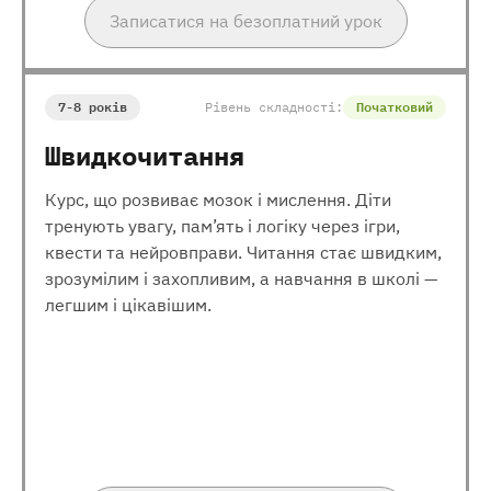
Записатися на безоплатний урок
7-8 років
Рівень складності:
Початковий
Швидкочитання
Курс, що розвиває мозок і мислення. Діти
тренують увагу, пам’ять і логіку через ігри,
квести та нейровправи. Читання стає швидким,
зрозумілим і захопливим, а навчання в школі —
легшим і цікавішим.