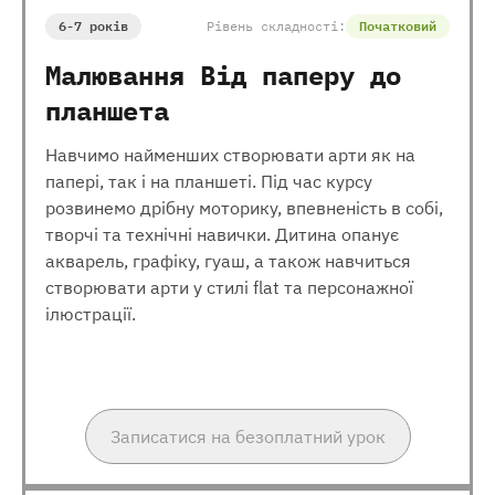
6-7 років
Рівень складності:
Початковий
Малювання Від паперу до
планшета
Навчимо найменших створювати арти як на
папері, так і на планшеті. Під час курсу
розвинемо дрібну моторику, впевненість в собі,
творчі та технічні навички. Дитина опанує
акварель, графіку, гуаш, а також навчиться
створювати арти у стилі flat та персонажної
ілюстрації.
Записатися на безоплатний урок