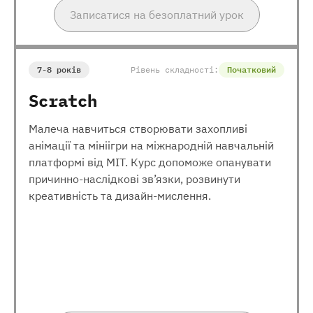
Записатися на безоплатний урок
7-8 років
Рівень складності:
Початковий
Scratch
Малеча навчиться створювати захопливі
анімації та мініігри на міжнародній навчальній
платформі від МІТ. Курс допоможе опанувати
причинно-наслідкові зв’язки, розвинути
креативність та дизайн-мислення.