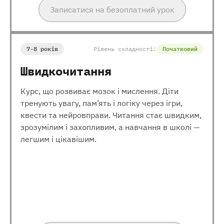
Записатися на безоплатний урок
7-8 років
Рівень складності:
Початковий
Швидкочитання
Курс, що розвиває мозок і мислення. Діти
тренують увагу, пам’ять і логіку через ігри,
квести та нейровправи. Читання стає швидким,
зрозумілим і захопливим, а навчання в школі —
легшим і цікавішим.