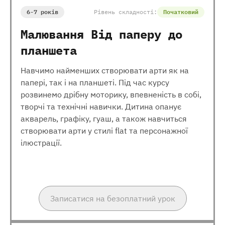
6-7 років
Рівень складності:
Початковий
Малювання Від паперу до
планшета
Навчимо найменших створювати арти як на
папері, так і на планшеті. Під час курсу
розвинемо дрібну моторику, впевненість в собі,
творчі та технічні навички. Дитина опанує
акварель, графіку, гуаш, а також навчиться
створювати арти у стилі flat та персонажної
ілюстрації.
Записатися на безоплатний урок