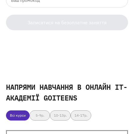
Записатися на безоплатне заняття
НАПРЯМИ НАВЧАННЯ
В ОНЛАЙН IT-
АКАДЕМІЇ GOITEENS
Всі курси
5-9
р.
10-13
р.
14-17
р.