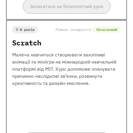
Записатися на безоплатний урок
7-8 років
Рівень складності:
Початковий
Scratch
Малеча навчиться створювати захопливі
анімації та мініігри на міжнародній навчальній
платформі від МІТ. Курс допоможе опанувати
причинно-наслідкові зв’язки, розвинути
креативність та дизайн-мислення.