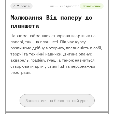
6-7 років
Рівень складності:
Початковий
Малювання Від паперу до
планшета
Навчимо найменших створювати арти як на
папері, так і на планшеті. Під час курсу
розвинемо дрібну моторику, впевненість в собі,
творчі та технічні навички. Дитина опанує
акварель, графіку, гуаш, а також навчиться
створювати арти у стилі flat та персонажної
ілюстрації.
Записатися на безоплатний урок