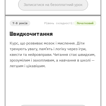
Записатися на безоплатний урок
7-8 років
Рівень складності:
Початковий
Швидкочитання
Курс, що розвиває мозок і мислення. Діти
тренують увагу, пам’ять і логіку через ігри,
квести та нейровправи. Читання стає швидким,
зрозумілим і захопливим, а навчання в школі —
легшим і цікавішим.