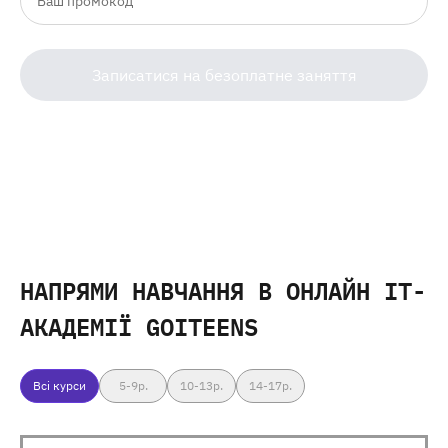
Записатися на безоплатне заняття
НАПРЯМИ НАВЧАННЯ
В ОНЛАЙН IT-
АКАДЕМІЇ GOITEENS
Всі курси
5-9
р.
10-13
р.
14-17
р.