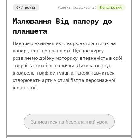
6-7 років
Рівень складності:
Початковий
Малювання Від паперу до
планшета
Навчимо найменших створювати арти як на
папері, так і на планшеті. Під час курсу
розвинемо дрібну моторику, впевненість в собі,
творчі та технічні навички. Дитина опанує
акварель, графіку, гуаш, а також навчиться
створювати арти у стилі flat та персонажної
ілюстрації.
Записатися на безоплатний урок