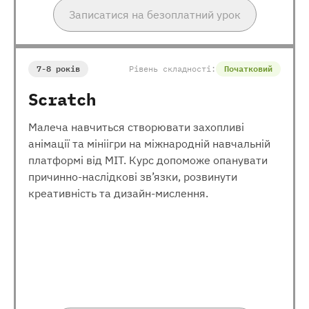
Записатися на безоплатний урок
7-8 років
Рівень складності:
Початковий
Scratch
Малеча навчиться створювати захопливі
анімації та мініігри на міжнародній навчальній
платформі від МІТ. Курс допоможе опанувати
причинно-наслідкові зв’язки, розвинути
креативність та дизайн-мислення.