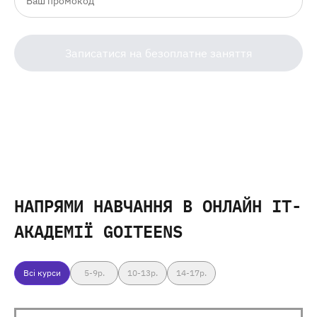
Записатися на безоплатне заняття
НАПРЯМИ НАВЧАННЯ
В ОНЛАЙН IT-
АКАДЕМІЇ GOITEENS
Всі курси
5-9
р.
10-13
р.
14-17
р.