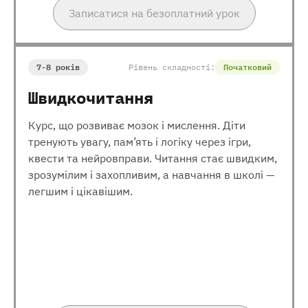
Записатися на безоплатний урок
7-8 років
Рівень складності:
Початковий
Швидкочитання
Курс, що розвиває мозок і мислення. Діти
тренують увагу, пам’ять і логіку через ігри,
квести та нейровправи. Читання стає швидким,
зрозумілим і захопливим, а навчання в школі —
легшим і цікавішим.