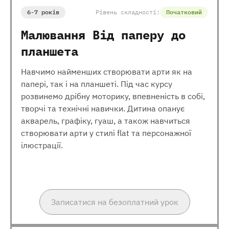
6-7 років
Рівень складності:
Початковий
Малювання Від паперу до
планшета
Навчимо найменших створювати арти як на
папері, так і на планшеті. Під час курсу
розвинемо дрібну моторику, впевненість в собі,
творчі та технічні навички. Дитина опанує
акварель, графіку, гуаш, а також навчиться
створювати арти у стилі flat та персонажної
ілюстрації.
Записатися на безоплатний урок