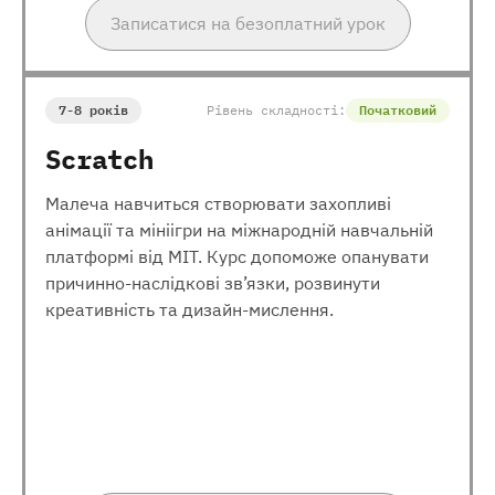
Записатися на безоплатний урок
7-8 років
Рівень складності:
Початковий
Scratch
Малеча навчиться створювати захопливі
анімації та мініігри на міжнародній навчальній
платформі від МІТ. Курс допоможе опанувати
причинно-наслідкові зв’язки, розвинути
креативність та дизайн-мислення.