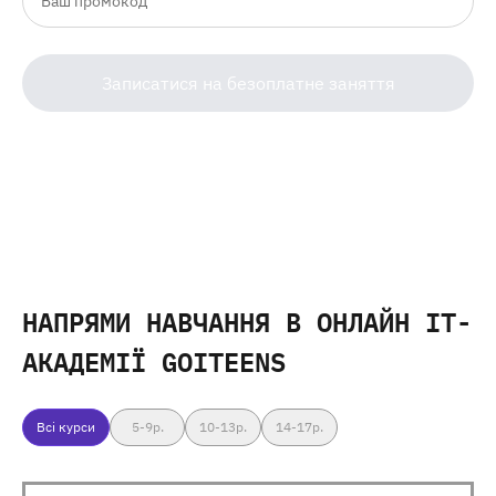
Записатися на безоплатне заняття
НАПРЯМИ НАВЧАННЯ
В ОНЛАЙН IT-
АКАДЕМІЇ GOITEENS
Всі курси
5-9
р.
10-13
р.
14-17
р.