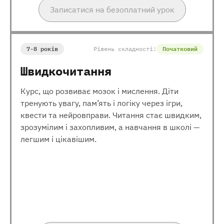
Записатися на безоплатний урок
7-8 років
Рівень складності:
Початковий
Швидкочитання
Курс, що розвиває мозок і мислення. Діти
тренують увагу, пам’ять і логіку через ігри,
квести та нейровправи. Читання стає швидким,
зрозумілим і захопливим, а навчання в школі —
легшим і цікавішим.