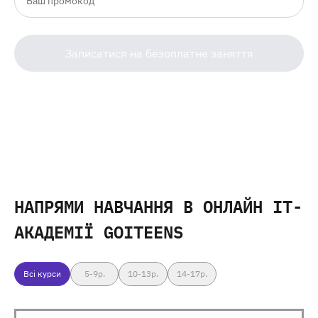
Записатися на безоплатне заняття
НАПРЯМИ НАВЧАННЯ
В ОНЛАЙН IT-
АКАДЕМІЇ GOITEENS
Всі курси
5-9
р.
10-13
р.
14-17
р.