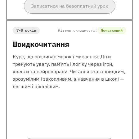
Записатися на безоплатний урок
7-8 років
Рівень складності:
Початковий
Швидкочитання
Курс, що розвиває мозок і мислення. Діти
тренують увагу, пам’ять і логіку через ігри,
квести та нейровправи. Читання стає швидким,
зрозумілим і захопливим, а навчання в школі —
легшим і цікавішим.