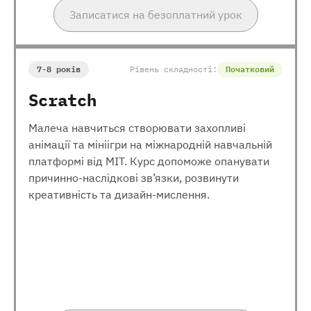
Записатися на безоплатний урок
7-8 років
Рівень складності:
Початковий
Scratch
Малеча навчиться створювати захопливі
анімації та мініігри на міжнародній навчальній
платформі від МІТ. Курс допоможе опанувати
причинно-наслідкові зв’язки, розвинути
креативність та дизайн-мислення.