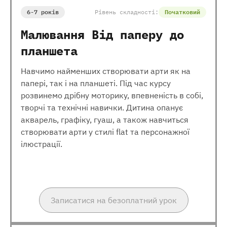
6-7 років
Рівень складності:
Початковий
Малювання Від паперу до
планшета
Навчимо найменших створювати арти як на
папері, так і на планшеті. Під час курсу
розвинемо дрібну моторику, впевненість в собі,
творчі та технічні навички. Дитина опанує
акварель, графіку, гуаш, а також навчиться
створювати арти у стилі flat та персонажної
ілюстрації.
Записатися на безоплатний урок