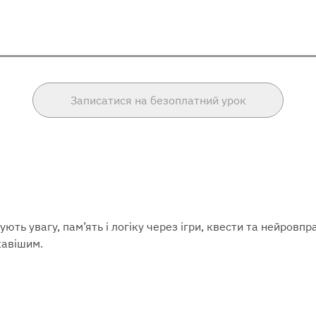
Записатися на безоплатний урок
ують увагу, пам’ять і логіку через ігри, квести та нейровп
кавішим.