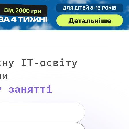
сну IT-освіту
ни
у занятті