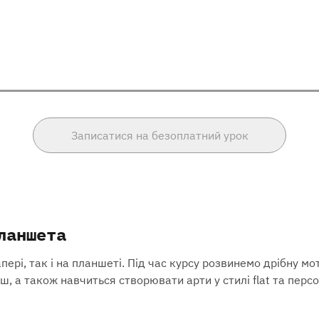
Записатися на безоплатний урок
ланшета
і, так і на планшеті. Під час курсу розвинемо дрібну мотор
ш, а також навчиться створювати арти у стилі flat та персо