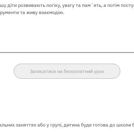
шу діти розвивають логіку, увагу та памʼять, а потім пос
трументи та живу взаємодію.
Записатися на безоплатний урок
льних заняттях або у групі, дитина буде готова до школи