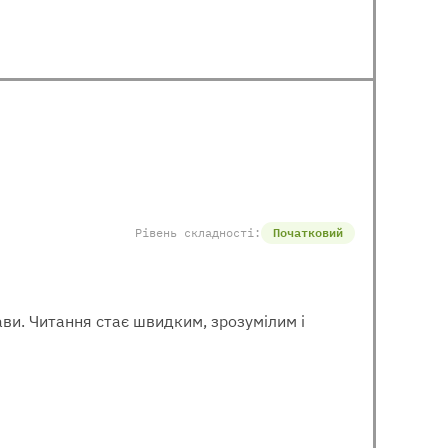
Рівень складності:
Початковий
рави. Читання стає швидким, зрозумілим і