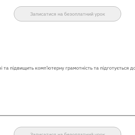
Записатися на безоплатний урок
і та підвищить комп’ютерну грамотність та підготується до
Записатися на безоплатний урок