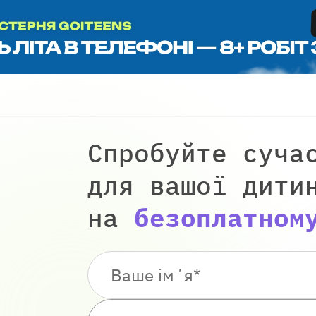
Спробуйте суча
для вашої дити
на
безоплатном