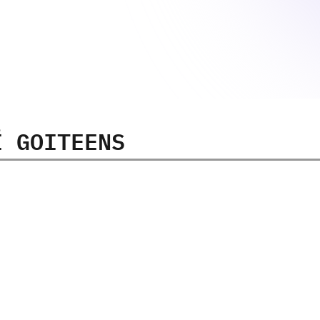
Ї GOITEENS
14-17
років