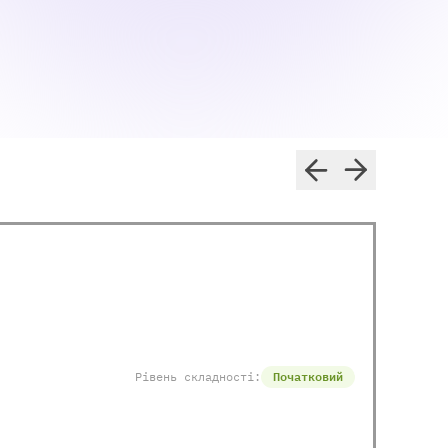
Рівень складності:
Початковий