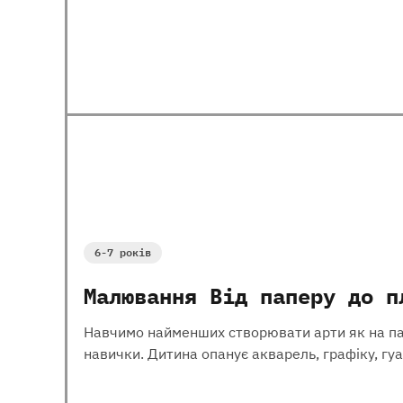
6-7 років
Малювання Від паперу до п
Навчимо найменших створювати арти як на папер
навички. Дитина опанує акварель, графіку, гуа