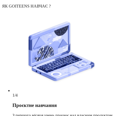
ЯК GOITEENS НАВЧАЄ
?
1
/
4
Проєктне навчання
З першого місяця учень працює над власним продуктом,