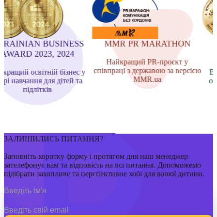
RAINIAN BUSINESS
MMR PR MARATHON
AWARD 2023, 2024
Найкращий PR-проєкт у
співпраці з державою за версією
ращий освітній бізнес у
Від
MMR.ua
рі навчання для дітей та
осв
підлітків
ЗАЛИШИЛИСЬ ПИТАННЯ?
Заповніть коротку форму і протягом дня наш менеджер
зателефонує вам та відповість на всі питання. Допоможемо
підібрати захопливе та перспективне хобі для вашої дитини.