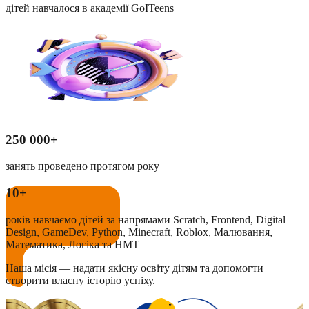
дітей навчалося в академії GoITeens
250 000+
занять проведено протягом року
10+
років навчаємо дітей за напрямами Scratch, Frontend, Digital
Design, GameDev, Python, Minecraft, Roblox, Малювання,
Математика, Логіка та НМТ
Наша місія
— надати якісну освіту дітям та допомогти
створити власну історію успіху.