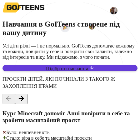
Навчання в
GoITeens
створене під
вашу дитину
Усі діти різні — і це нормально. GoITeens допомагає кожному
та кожній, повірити у себе й розкрити свої таланти, залежно
від інтересів та віку. Ми підкажемо, з чого почати.
Підібрати навчання
ПРОЄКТИ ДІТЕЙ, ЯКІ ПОЧИНАЛИ З ТАКОГО Ж
ЗАХОПЛЕННЯ ІГРАМИ
Курс Minecraft допоміг Анні повірити в себе та
зробити масштабний проєкт
Було: невпевненість
Стало: віра в себе та масштабні проєкти