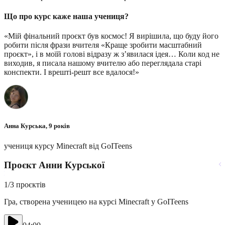
Що про курс каже наша учениця?
«Мій фінальний проєкт був космос! Я вирішила, що буду його
«
робити після фрази вчителя «Краще зробити масштабний
з
проєкт», і в моїй голові відразу ж з’явилася ідея… Коли код не
виходив, я писала нашому вчителю або переглядала старі
конспекти. І врешті-решт все вдалося!»
І
у
Анна Курська, 9 років
учениця курсу Minecraft від GoITeens
2
Проєкт Анни Курської
Г
1
/
3
проєктів
Гра, створена ученицею на курсі
Minecraft у GoITeens
Т