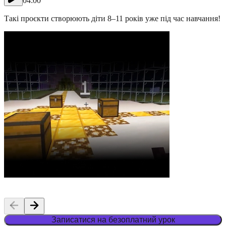
04:00
н
Такі проєкти створюють діти 8–11 років уже під час навчання!
Записатися на безоплатний урок